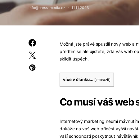
info@press-media.cz
11.11.2023
Možná jste právě spustili nový web a n
předtím se ale ujistěte, zda váš web 
sklidit úspěch.
více v článku...
[
zobrazit
]
Co musí váš web 
Internetový marketing neumí mávnutí
dokáže na váš web přinést vyšší návšt
vaší schopnosti poskytnout návštěvní