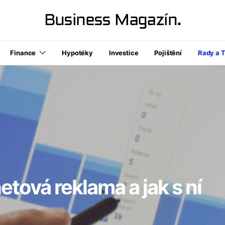
Business Magazín.
Finance
Hypotéky
Investice
Pojištění
Rady a T
etová reklama a jak s ní