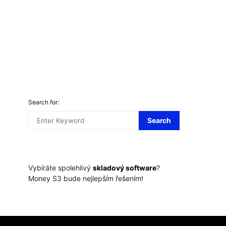
Co jsou kanabinoidy 
Nejlepší automaty s respiny ve
Forbescasino.cz 2024
info@press-media.c
info@press-media.cz
30.6.2024
Search for:
Search
Vybíráte spolehlivý
skladový software
?
Money S3 bude nejlepším řešením!