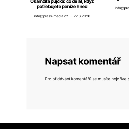
Okamžitá půjčka: co dělat, když
potřebujete peníze hned
info@pr
info@press-media.cz
22.3.2026
Napsat komentář
Pro přidávání komentářů se musíte nejdříve