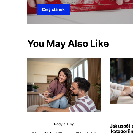
Celý článek
You May Also Like
Rady a Tipy
Jak uspět 
kategorií 