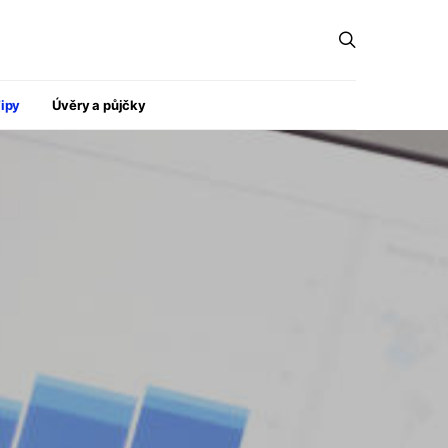
ipy
Úvěry a půjčky