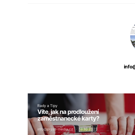
info
Rady a Tipy
Víte, jak na prodloužení
zaměstnanecké karty?
info@press-media.cz
18.10.2023