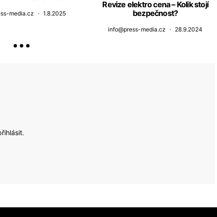
Revize elektro cena – Kolik stojí
bezpečnost?
ess-media.cz
1.8.2025
info@press-media.cz
28.9.2024
přihlásit
.