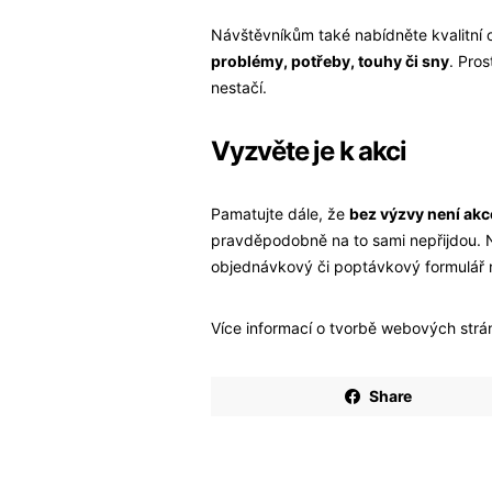
Návštěvníkům také nabídněte kvalitní 
problémy, potřeby, touhy či sny
. Pro
nestačí.
Vyzvěte je k akci
Pamatujte dále, že
bez výzvy není akc
pravděpodobně na to sami nepřijdou. N
objednávkový či poptávkový formulář n
Více informací o tvorbě webových str
Share