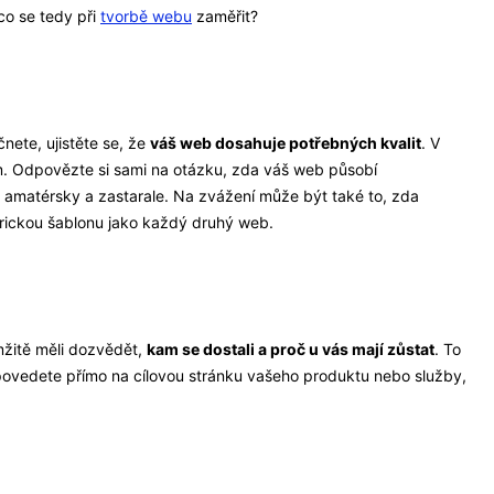
co se tedy při
tvorbě webu
zaměřit?
nete, ujistěte se, že
váš web dosahuje potřebných kvalit
. V
m. Odpovězte si sami na otázku, zda váš web působí
amatérsky a zastarale. Na zvážení může být také to, zda
erickou šablonu jako každý druhý web.
žitě měli dozvědět,
kam se dostali a proč u vás mají zůstat
. To
povedete přímo na cílovou stránku vašeho produktu nebo služby,