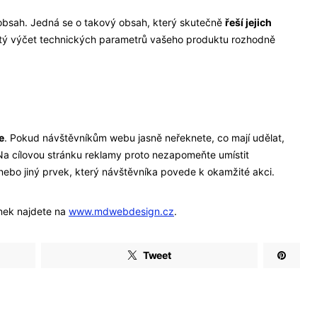
obsah. Jedná se o takový obsah, který skutečně
řeší jejich
stý výčet technických parametrů vašeho produktu rozhodně
e
. Pokud návštěvníkům webu jasně neřeknete, co mají udělat,
a cílovou stránku reklamy proto nezapomeňte umístit
ebo jiný prvek, který návštěvníka povede k okamžité akci.
ánek najdete na
www.mdwebdesign.cz
.
Tweet