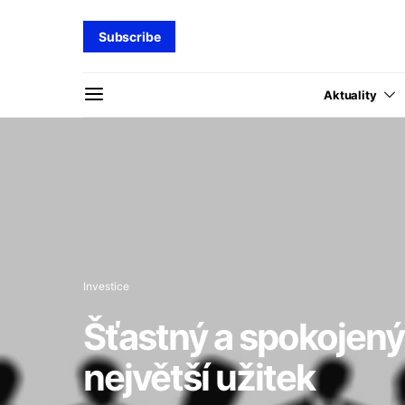
Subscribe
Aktuality
Investice
Šťastný a spokojený 
největší užitek