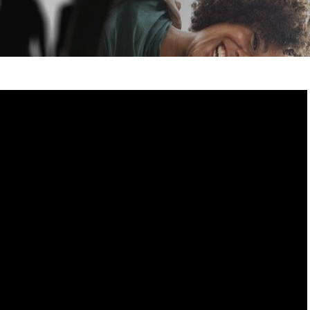
í nového zákazníka? Není tajemstvím, že mnohem levněji vychází
nechceme odradit od akvizice nových obchodních příležitostí, ale
 relationship management
– česky řízení vztahů se zákazníky –
í velikost, jedině prospět. Vykouzlete lidem úsměv na rtech a
řípadě utratí u konkurence.
 zákazníky kontakt
li vašich služeb, se neváhejte
pravidelně připomínat
. Pro větší