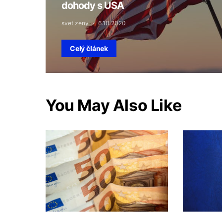
dohody s USA
svet zeny
6.10.2020
Celý článek
You May Also Like