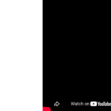
první pohled vypadá jako hromadný, pr
tento český
CRM systém zdarma
umož
mnohem větší naději na úspěch. Pokud 
zmíněné eWay-CRM k užitku o to více.
Buďte profesionáln
nabízíte
Zákazníci se na vás obrací, protože vy
kvalifikované odpovědi na jejich dota
na něco, co nemůžete nebo nedokážete 
nespokojený zákazník šíří svou negativ
se pochlubí nejvýše třem až čtyřem lid
Share