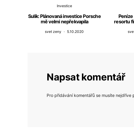
Investice
Sulík: Plánovaná investice Porsche
Peníze 
mě velmi nepřekvapila
resortu f
svet zeny
5.10.2020
sve
Napsat komentář
Pro přidávání komentářů se musíte nejdříve