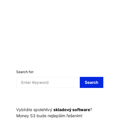
Investice
Remišová chce, aby měl stát
Investic
připraven balík investic na krizi
Koronakríza ovlivn
svet zeny
5.10.2020
Evropanů do 
svet zeny
5.
Search for:
Search
Vybíráte spolehlivý
skladový software
?
Money S3 bude nejlepším řešením!