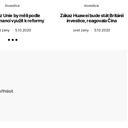
Investice
Investice
z Unie by měli podle
Zákaz Huawei bude stát Británii
inancí využít k reformy
investice, reagovala Čína
t zeny
5.10.2020
svet zeny
5.10.2020
přihlásit
.