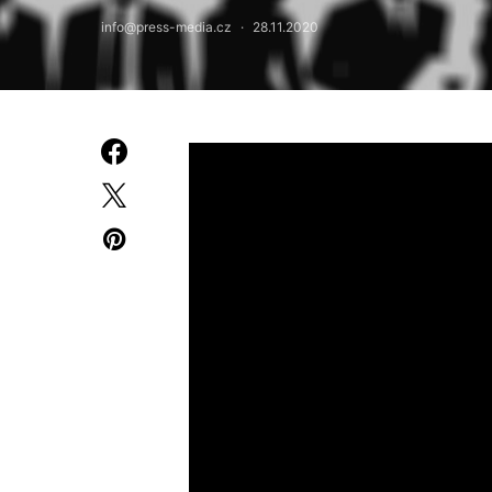
info@press-media.cz
28.11.2020
Překvapila vás výše nákladů na získán
udržování stávající klientely. Tím vás 
není od věci připomenout, že
customer
může organizaci, a to bez ohledu na jej
rádi u vás nakoupí znovu. V opačném p
více v článku...
[
zobrazit
]
Udržujte se svými
Lidem, kteří u vás nakoupili nebo využi