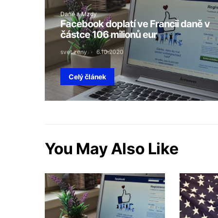
Daně a Mzdy
Facebook doplatí ve Francii daně v
částce 106 milionů eur
svet zeny
6.10.2020
Celý článek
You May Also Like