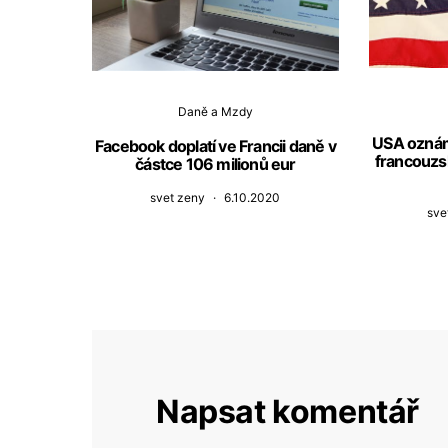
Daně a Mzdy
USA oznámi
Facebook doplatí ve Francii daně v
francouzs
částce 106 milionů eur
svet zeny
6.10.2020
sve
Napsat komentář