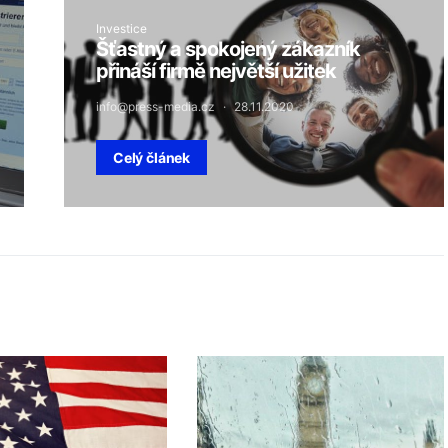
Investice
Šťastný a spokojený zákazník
přináší firmě největší užitek
info@press-media.cz
28.11.2020
Celý článek