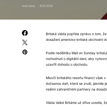
svet zeny
6.10.2020
Britská vláda popřela zprávu o tom, že 
dosažení americko-britské obchodní d
Podle nedělníku Mail on Sunday britský
rozhodnutí o digitální dani, aby vyho
uzavřít dohodu o obchodu.
Mluvčí britského resortu financí však v 
dočasnou daň, která se zruší, jakmile 
našimi zahraničními partnery na dosažen
Vláda Velké Británie už dříve uvedla, ž