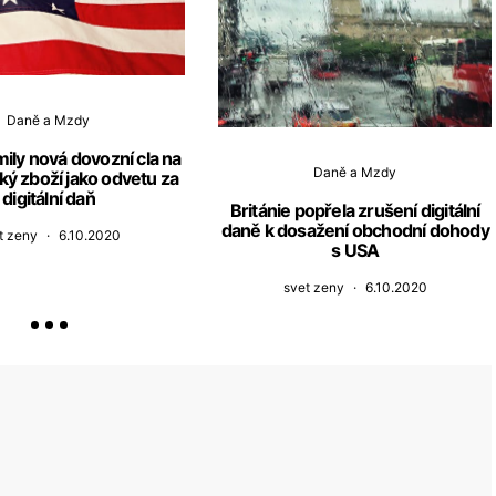
Daně a Mzdy
ly nová dovozní cla na
Daně a Mzdy
ký zboží jako odvetu za
digitální daň
Británie popřela zrušení digitální
daně k dosažení obchodní dohody
t zeny
6.10.2020
s USA
svet zeny
6.10.2020