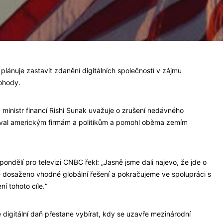
plánuje zastavit zdanění digitálních společností v zájmu
ohody.
 ministr financí Rishi Sunak uvažuje o zrušení nedávného
voval americkým firmám a politikům a pomohl oběma zemím
pondělí pro televizi CNBC řekl: „Jasně jsme dali najevo, že jde o
je dosaženo vhodné globální řešení a pokračujeme ve spolupráci s
í tohoto cíle.“
e digitální daň přestane vybírat, kdy se uzavře mezinárodní