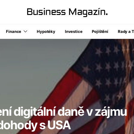
Business Magazín.
Finance
Hypotéky
Investice
Pojištění
Rady a T
ení digitální daně v zájmu
dohody s USA