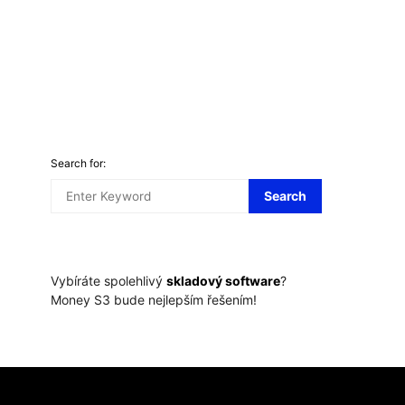
Na Slovensku b
poskytují úvěry n
svet zeny
6.10.2020
rekordně nízk
svet zeny
6.
Search for:
Search
Vybíráte spolehlivý
skladový software
?
Money S3 bude nejlepším řešením!