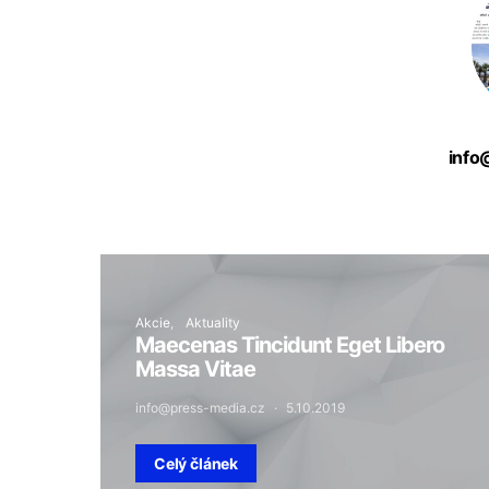
info
Akcie
Aktuality
Maecenas Tincidunt Eget Libero
Massa Vitae
info@press-media.cz
5.10.2019
Celý článek