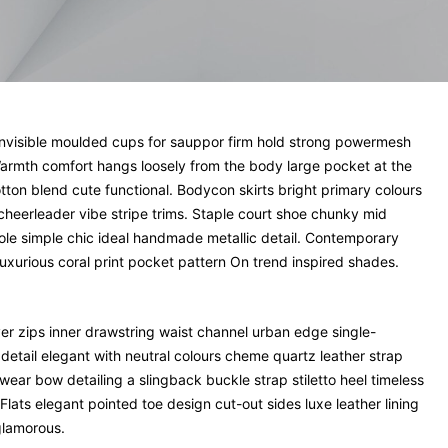
invisible moulded cups for sauppor firm hold strong powermesh
. Warmth comfort hangs loosely from the body large pocket at the
cotton blend cute functional. Bodycon skirts bright primary colours
cheerleader vibe stripe trims. Staple court shoe chunky mid
sole simple chic ideal handmade metallic detail. Contemporary
luxurious coral print pocket pattern On trend inspired shades.
ver zips inner drawstring waist channel urban edge single-
detail elegant with neutral colours cheme quartz leather strap
wear bow detailing a slingback buckle strap stiletto heel timeless
Flats elegant pointed toe design cut-out sides luxe leather lining
glamorous.