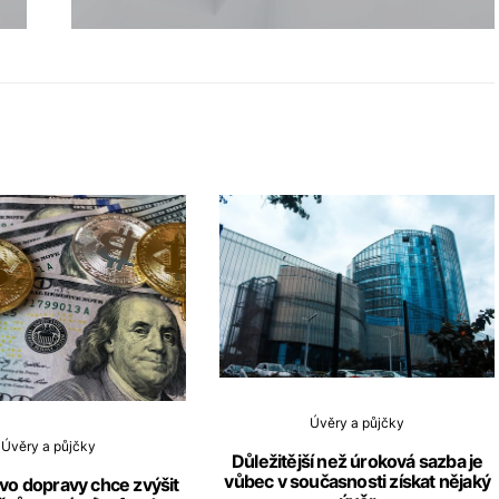
Úvěry a půjčky
Úvěry a půjčky
Důležitější než úroková sazba je
vůbec v současnosti získat nějaký
tvo dopravy chce zvýšit