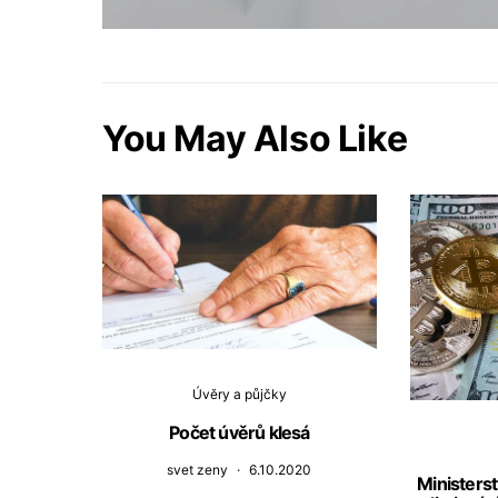
You May Also Like
Úvěry a půjčky
Počet úvěrů klesá
svet zeny
6.10.2020
Ministers