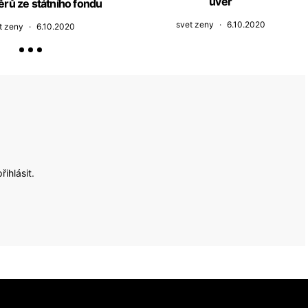
úvěr
věrů ze státního fondu
svet zeny
6.10.2020
t zeny
6.10.2020
přihlásit
.