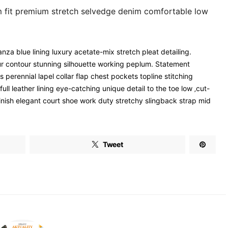
m fit premium stretch selvedge denim comfortable low
za blue lining luxury acetate-mix stretch pleat detailing.
our contour stunning silhouette working peplum. Statement
erennial lapel collar flap chest pockets topline stitching
ull leather lining eye-catching unique detail to the toe low ‚cut-
finish elegant court shoe work duty stretchy slingback strap mid
Tweet