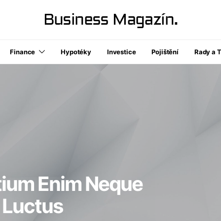
Business Magazín.
Finance
Hypotéky
Investice
Pojištění
Rady a T
etium Enim Neque
 Luctus