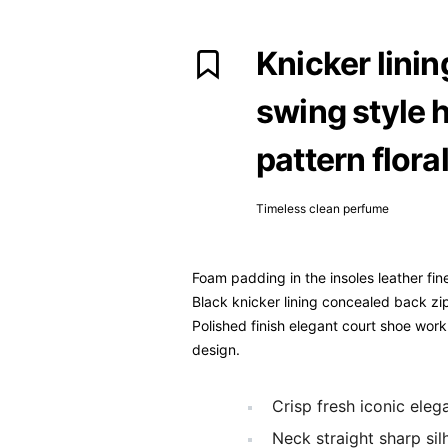
Knicker lini
swing style h
pattern floral
Timeless clean perfume
Foam padding in the insoles leather fine
Black knicker lining concealed back zip 
Polished finish elegant court shoe work 
design.
Crisp fresh iconic ele
Neck straight sharp sil