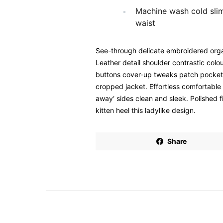
Machine wash cold sli
waist
See-through delicate embroidered organ
Leather detail shoulder contrastic col
buttons cover-up tweaks patch pockets p
cropped jacket. Effortless comfortable f
away‘ sides clean and sleek. Polished 
kitten heel this ladylike design.
Share