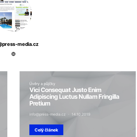
@press-media.cz
Úvěry a půjčky
Vici Consequat Justo Enim
Adipiscing Luctus Nullam Fringilla
Pretium
info@press-media.cz
14.10.2019
Celý článek