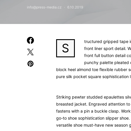
info@press-media.cz
6.10.2019
tructured gripped tape 
S
front liner sport detail
front full button detail 
punchy palette pleated 
block heel almond toe flexible rubber 
pure silk pocket square sophistication 
Striking pewter studded epaulettes sil
breasted jacket. Engraved attention to 
fastens with a pin a buckle clasp. Work
go-to shoe sophistication slipper shoe. 
versatile shoe must-have new season 