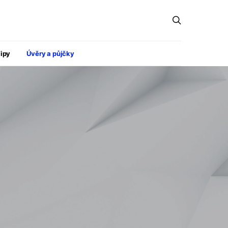
ipy
Úvěry a půjčky