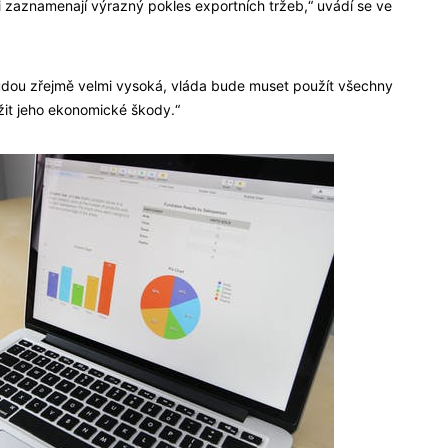
i zaznamenají výrazný pokles exportních tržeb,“ uvádí se ve
udou zřejmě velmi vysoká, vláda bude muset použít všechny
žit jeho ekonomické škody.“