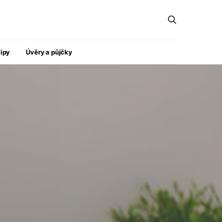
ipy
Úvěry a půjčky