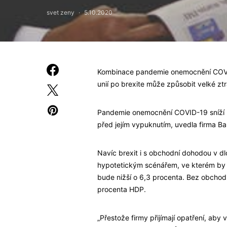
svet zeny
5.10.2020
Kombinace pandemie onemocnění COVID
unií po brexite může způsobit velké zt
Pandemie onemocnění COVID-19 sníží b
před jejím vypuknutím, uvedla firma B
Navíc brexit i s obchodní dohodou v d
hypotetickým scénářem, ve kterém by S
bude nižší o 6,3 procenta. Bez obcho
procenta HDP.
„Přestože firmy přijímají opatření, ab