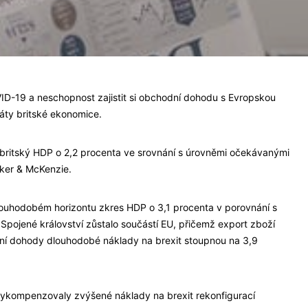
-19 a neschopnost zajistit si obchodní dohodu s Evropskou
ráty britské ekonomice.
ritský HDP o 2,2 procenta ve srovnání s úrovněmi očekávanými
aker & McKenzie.
louhodobém horizontu zkres HDP o 3,1 procenta v porovnání s
pojené království zůstalo součástí EU, přičemž export zboží
dní dohody dlouhodobé náklady na brexit stoupnou na 3,9
y vykompenzovaly zvýšené náklady na brexit rekonfigurací