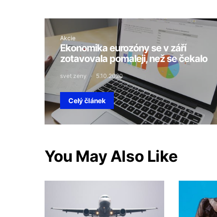
Akcie
Ekonomika eurozóny se v září
zotavovala pomaleji, než se čekalo
svet zeny
5.10.2020
Celý článek
You May Also Like