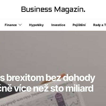
Business Magazín.
Finance
Hypotéky
Investice
Pojištění
Rady a T
s brexitom bez dohody
čně více než sto miliard