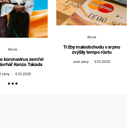
Akcie
Tržby maloobchodu v srpnu
Akcie
zvýšily tempo růstu
e koronavirus zemřel
svet zeny
5.10.2020
ávrhář Kenzo Takada
t zeny
5.10.2020