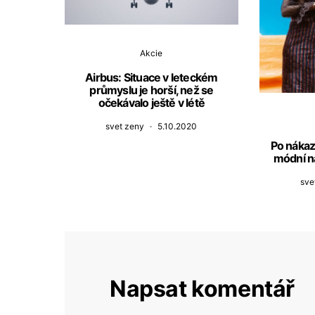
Akcie
Airbus: Situace v leteckém
průmyslu je horší, než se
očekávalo ještě v létě
svet zeny
5.10.2020
Po nákaz
módní n
sve
Napsat komentář