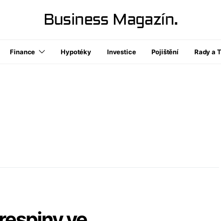
Business Magazín.
Finance
Hypotéky
Investice
Pojištění
Rady a T
respiny ve