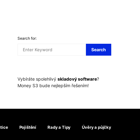
Search for:
Search
Vybíráte spolehlivý
skladový software
?
Money S3 bude nejlepším řešením!
tice
Pojištění
Rady a Tipy
Úvěry a půjčky