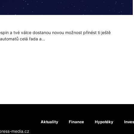
espin a tvé válce dostanou novou možnost přinést ti ještě
h automatů celá řada a…
Aktuality
Finance
Hypotéky
Inves
press-media.cz