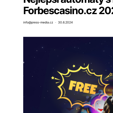
Forbescasino.cz 20
info@press-media.cz
30.6.2024